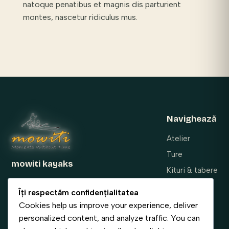
natoque penatibus et magnis dis parturient
montes, nascetur ridiculus mus.
Navighează
Atelier
Ture
mowiti kayaks
Kituri & tabere
Atelier de caiace din lemn și ture lente în
Contact
Îți respectăm confidențialitatea
Delta Dunării. Construim puțin, padelăm
Cookies help us improve your experience, deliver
mult.
personalized content, and analyze traffic. You can
Urmărește-ne
Contact